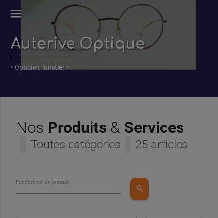
menu
Auterive Optique
• Opticien, lunetier •
Nos
Produits
&
Services
Toutes catégories
25 articles
Rechercher un produit
search