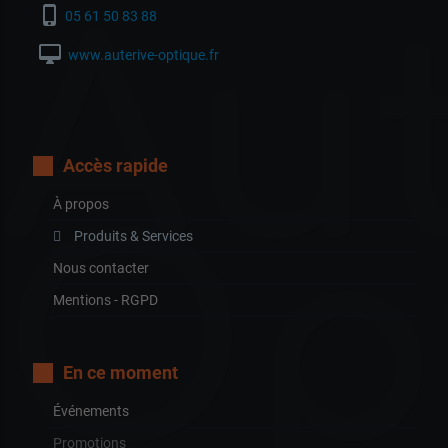
Aut
phone_iphone
05 61 50 83 88
desktop_mac
www.auterive-optique.fr
Accès rapide
À propos
Op
Produits & Services
Nous contacter
Mentions - RGPD
En ce moment
Événements
Promotions