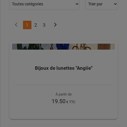
chevron_left
chevron_right
1
2
3
Bijoux de lunettes "Angiie"
À partir de
19.50
€ TTC