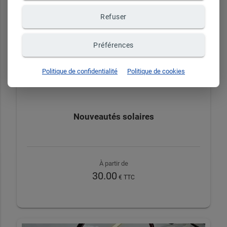
Refuser
+ d'infos sur demande
Préférences
Politique de confidentialité
Politique de cookies
Nouveautés solaires
À partir de
30.00
€ TTC