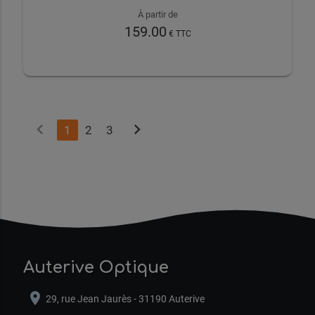
À partir de
159.00
€ TTC
chevron_left
chevron_right
1
2
3
Auterive Optique
location_on
29, rue Jean Jaurès - 31190 Auterive