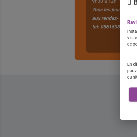
9h30 à 12h15 et de 
B
Tous les jeudis après
aux rendez- vous.
Ravi
tel: 0561508388
Insta
visit
de po
En cl
pouve
du si