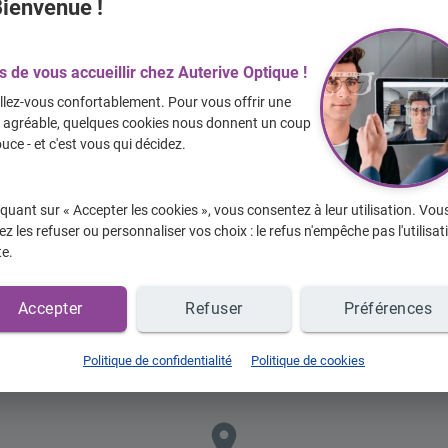
14h30 à 18h
ienvenue !
- midi, priorité
s de vous accueillir chez Auterive Optique !
llez-vous confortablement. Pour vous offrir une
e agréable, quelques cookies nous donnent un coup
uce - et c'est vous qui décidez.
En
iquant sur « Accepter les cookies », vous consentez à leur utilisation. Vou
z les refuser ou personnaliser vos choix : le refus n'empêche pas l'utilisat
te.
Accepter
Refuser
Préférences
Politique de confidentialité
Politique de cookies
place