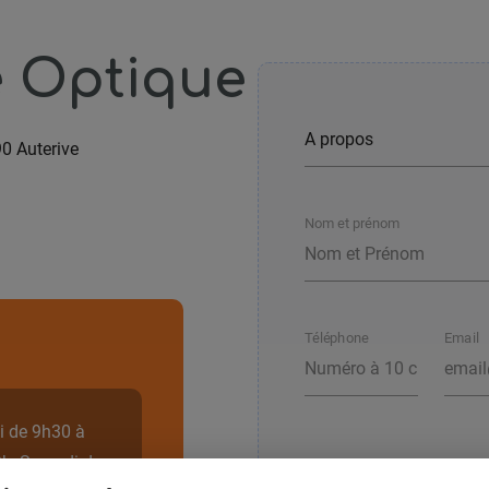
e Optique
0 Auterive
Nom et prénom
Téléphone
Email
i de 9h30 à
9h, Samedi de
Votre message