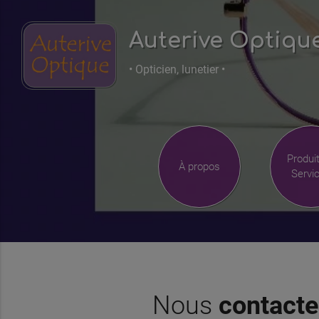
Auterive Optiqu
• Opticien, lunetier •
Produi
À propos
Servi
Nous
contacte