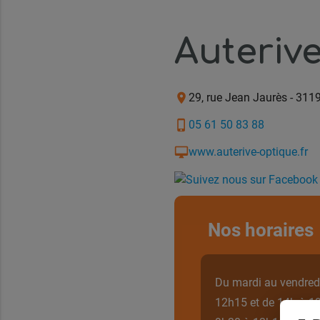
Auteriv
location_on
29, rue Jean Jaurès
-
3119
phone_iphone
05 61 50 83 88
desktop_mac
www.auterive-optique.fr
Nos horaires
Du mardi au vendred
12h15 et de 14h à 1