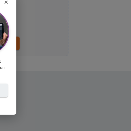
×
voyer
s
ion